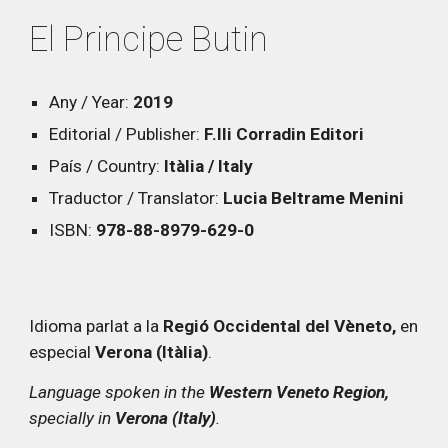
El Principe Butin
Any / Year:
2019
Editorial / Publisher:
F.lli Corradin Editori
País / Country:
Itàlia / Italy
Traductor / Translator:
Lucia Beltrame Menini
ISBN:
978-88-8979-629-0
Idioma parlat a la
Regió Occidental del Vèneto,
en
especial
Verona (Itàlia)
.
Language spoken in the
Western
Veneto Region,
specially in
Verona (Italy)
.