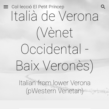
Col·lecció El Petit Príncep
Skip to main content
Skip to navigation
Italià de Verona
(Vènet
Occidental -
Baix Veronès)
Italian from lower Verona
(p
Western Venetan)