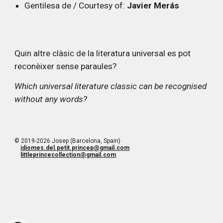
Gentilesa de / Courtesy of:
Javier Merás
Quin altre clàsic de la literatura universal es pot
reconèixer sense paraules?
Which universal literature classic can be recognised
without any words?
© 2019-2026 Josep (Barcelona, Spain)
idiomes.del.petit.princep@gmail.com
littleprincecollection@gmail.com
petit princep, petit prince, little prince, principito, colección, collection, idiomes, languages, kleine prinz, josep, col·lecció, coleccion, llengües, lenguas, libros, books, El Petít Príncep en idiomes, Josep