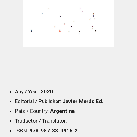
[ ]
Any / Year:
20
20
Editorial / Publisher:
Javier Merás Ed.
País / Country:
Argentina
Traductor / Translator:
---
ISBN:
978-987-33-9915-2