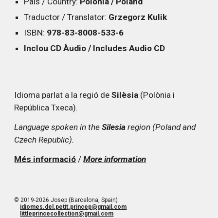
País / Country:
Polònia / Poland
Traductor / Translator:
Grzegorz Kulik
ISBN:
978-83-8008-533-6
Inclou CD Àudio / Includes Audio CD
Idioma parlat a la regió de
Silèsia
(Polònia i
República Txeca).
Language spoken in the
Silesia
region (Poland and
Czech Republic).
Més informació
/
More information
© 2019-2026 Josep (Barcelona, Spain)
idiomes.del.petit.princep@gmail.com
littleprincecollection@gmail.com