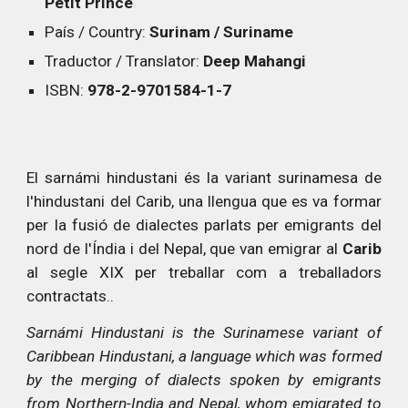
Petit Prince
País / Country:
Surinam
/
Suriname
Traductor / Translator:
Deep Mahangi
ISBN:
978-2-9701584-1-7
El sarnámi hindustani és la variant surinamesa de
l'hindustani del Carib, una llengua que es va formar
per la fusió de dialectes parlats per emigrants del
nord de l'Índia i del Nepal, que van emigrar al
Carib
al segle XIX per treballar com a treballadors
contractats.
.
Sarnámi Hindustani is the Surinamese variant of
Caribbean Hindustani, a language which was formed
by the merging of dialects spoken by emigrants
from Northern-India and Nepal, whom emigrated to