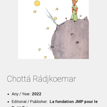
C
hottá Rádjkoemar
Any / Year:
202
2
Editorial / Publisher:
La fondation JMP pour le