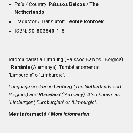
País / Country:
Païssos Baixos / The
Netherlands
Traductor / Translator:
Leonie Robroek
ISBN:
90-803540-1-5
Idioma parlat a
Limburg
(Païssos Baixos i Bèlgica)
i
Renània
(Alemanya). També anomentat
"Limburgià" o "Limbúrgic".
Language spoken in
Limburg
(The Netherlands and
Belgium) and
Rhineland
(Germany). Also known as
"Limburgan", "Limburgian" or "Limburgic".
Més informació
/
More information