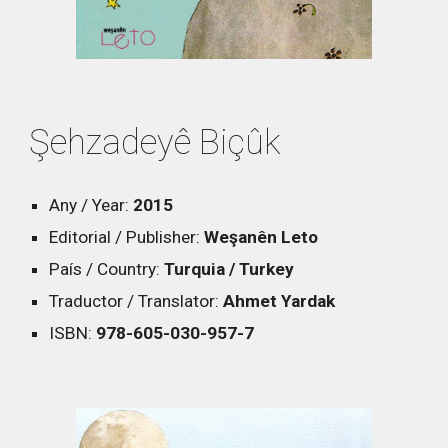
Şehzadeyê Biçûk
Any / Year:
2015
Editorial / Publisher:
Weşanên Leto
País / Country:
Turquia / Turkey
Traductor / Translator:
Ahmet Yardak
ISBN:
978-605-030-957-7