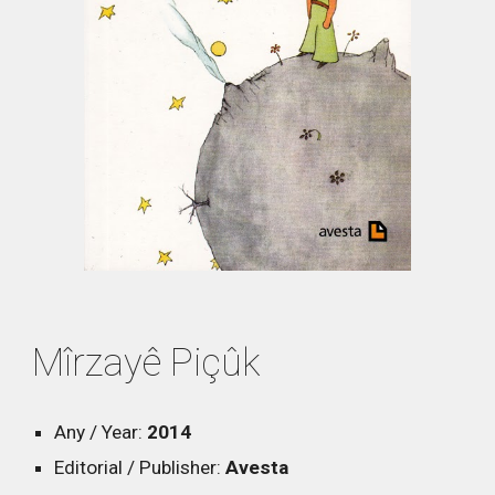
Mîrzayê Piçûk
Any / Year:
2014
Editorial / Publisher:
Avesta