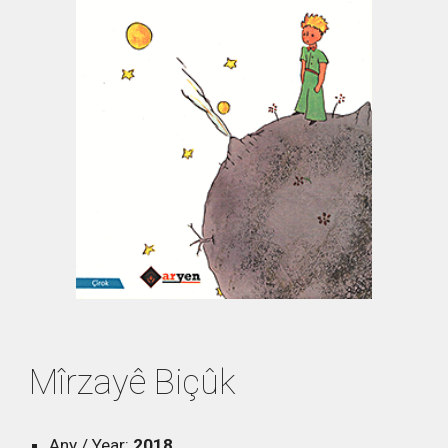
Mîrzayê Biçûk
Any / Year:
2018