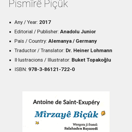
Pismîrê Piçûk
Any / Year:
2017
Editorial / Publisher:
Anadolu Junior
País / Country:
Alemanya / Germany
Traductor / Translator:
Dr. Heiner Lohmann
Il·lustracions / Illustrator:
Buket Topakoğlu
ISBN:
978-3-86121-722-0