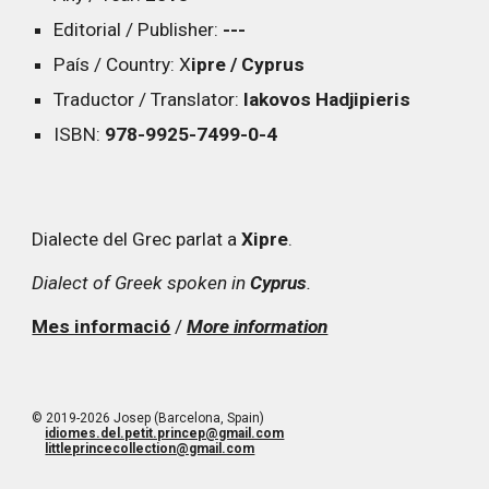
Editorial / Publisher:
---
País / Country: X
ipre / Cyprus
Traductor / Translator:
Iakovos Hadjipieris
ISBN:
978-9925-7499-0-4
Dialecte del Grec parlat a
Xipre
.
Dialect of Greek spoken in
Cyprus
.
Mes informació
/
More information
© 2019-2026 Josep (Barcelona, Spain)
idiomes.del.petit.princep@gmail.com
littleprincecollection@gmail.com