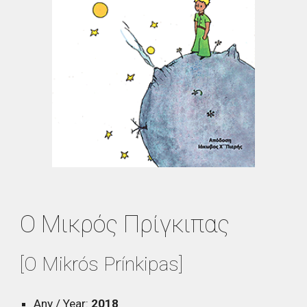
Ο Μικρός Πρίγκιπας
[O Mikrós Prínkipas]
Any / Year:
2018