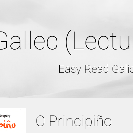
ip to main content
Skip to navigat
Gallec (Lectu
Easy Read Gali
O Principiño