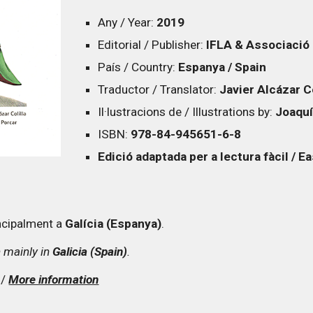
Any / Year:
2019
Editorial / Publisher:
IFLA & Associació 
País / Country:
Espanya / Spain
Traductor / Translator:
Javier Alcázar C
Il·lustracions de / Illustrations by:
Joaquí
ISBN:
978-84-945651-6-8
Edició adaptada per a lectura fàcil / E
incipalment a
Galícia (Espanya)
.
 mainly in
Galicia (Spain)
.
/
More information