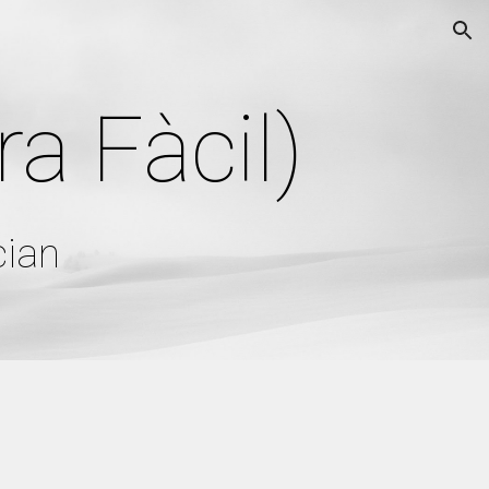
ion
ra Fàcil)
cian