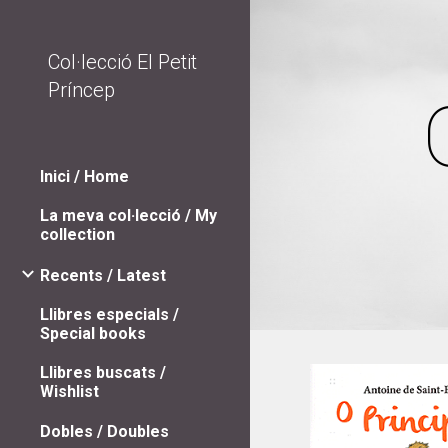
Sk
Col·lecció El Petit
Príncep
Inici / Home
La meva col·lecció / My
collection
Recents / Latest
Llibres especials /
Special books
Llibres buscats /
Wishlist
Dobles / Doubles