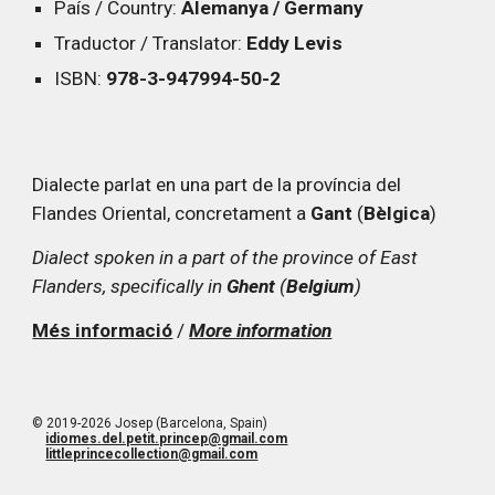
País / Country:
Alemanya / Germany
Traductor / Translator:
Eddy Levis
ISBN:
978-3-947994-50-2
Dialecte parlat en una part de la província del
Flandes Oriental, concretament a
Gant
(
Bèlgica
)
Dialect spoken in a part of the province of East
Flanders, specifically in
Ghent
(
Belgium
)
Més informació
/
More information
© 2019-2026 Josep (Barcelona, Spain)
idiomes.del.petit.princep@gmail.com
littleprincecollection@gmail.com