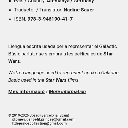
País / Country:
Alemanya / Germany
Traductor / Translator:
Nadine Sauer
ISBN:
978-3-946190-41-7
Llengua escrita usada per a representar el Galàctic
Bàsic parlat, que s'empra a les pel·lícules de
Star
Wars
.
Written language used to represent spoken Galactic
Basic used in the
Star Wars
films.
Més informació
/
More information
© 2019-2026 Josep (Barcelona, Spain)
idiomes.del.petit.princep@gmail.com
littleprincecollection@gmail.com