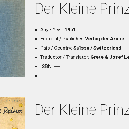
Der Kleine Prin
Any / Year:
1951
Editorial / Publisher:
Verlag der Arche
País / Country:
Suïssa / Switzerland
Traductor / Translator:
Grete & Josef L
ISBN:
---
Der Kleine Prin