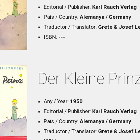
Editorial / Publisher:
Karl Rauch Verlag
País / Country:
Alemanya / Germany
Traductor / Translator:
Grete & Josef L
ISBN:
---
Der Kleine Prin
Any / Year:
1950
Editorial / Publisher:
Karl Rauch Verlag
País / Country:
Alemanya / Germany
Traductor / Translator:
Grete & Josef L