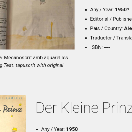
Any / Year:
1950?
Editorial / Publishe
País / Country:
Al
Traductor / Transl
ISBN:
---
. Mecanoscrit amb aquarel·les
g Test. tapuscrit with original
Der Kleine Prin
Any / Year:
1950