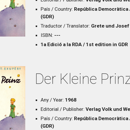
País / Country:
República Democràtica 
(GDR)
Traductor / Translator:
Grete und Josef
ISBN:
---
1a Edició a la RDA / 1st edition in GDR
Der Kleine Prin
Any / Year:
196
8
Editorial / Publisher:
Verlag Volk und We
País / Country:
República Democràtica 
(GDR)