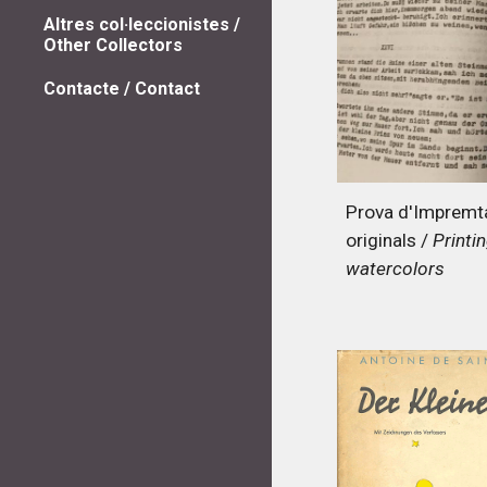
Altres col·leccionistes /
Other Collectors
Contacte / Contact
Prova d'Impremta
originals /
Printin
watercolors