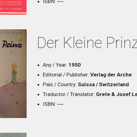
ISBN:
---
Der Kleine Prin
Any / Year:
1950
Editorial / Publisher:
Verlag der Arche
País / Country:
Suïssa / Switzerland
Traductor / Translator:
Grete & Josef L
ISBN:
---