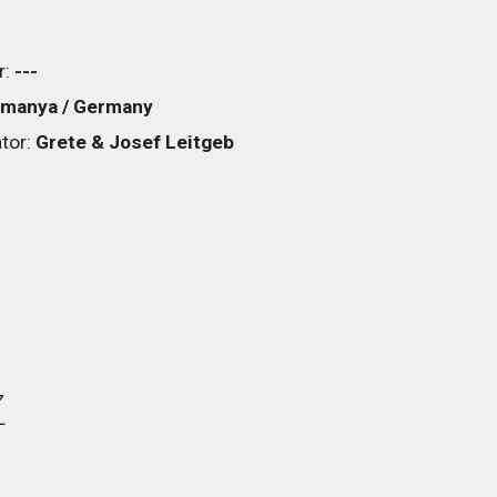
r:
---
emanya / Germany
ator:
Grete & Josef Leitgeb
z