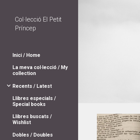
Sk
Col·lecció El Petit
Príncep
Inici / Home
La meva col·lecció / My
collection
Recents / Latest
Llibres especials /
Special books
Llibres buscats /
Wishlist
Dobles / Doubles