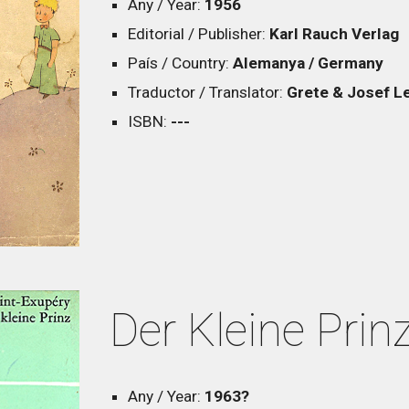
Any / Year:
1956
Editorial / Publisher:
Karl Rauch Verlag
País / Country:
Alemanya / Germany
Traductor / Translator:
Grete & Josef L
ISBN:
---
Der Kleine Prin
Any / Year:
19
63?