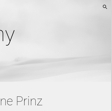
ion
ny
ine Prinz