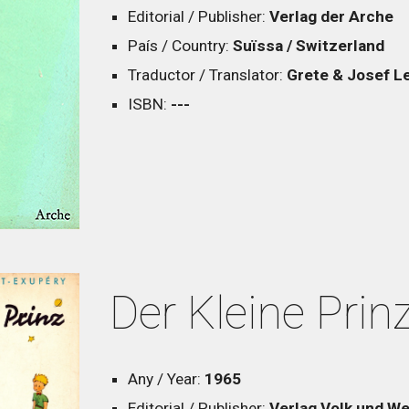
Editorial / Publisher:
Verlag der Arche
País / Country:
Suïssa / Switzerland
Traductor / Translator:
Grete & Josef L
ISBN:
---
Der Kleine Prin
Any / Year:
1965
Editorial / Publisher:
Verlag Volk und We